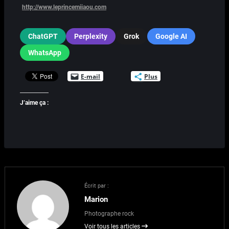
http://www.leprincemiiaou.com
ChatGPT
Perplexity
Grok
Google AI
WhatsApp
E-mail
Plus
J’aime ça :
Écrit par :
Marion
Photographe rock
Voir tous les articles