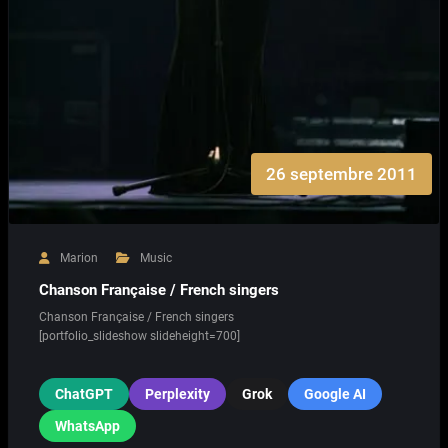
26 septembre 2011
Marion
Music
Chanson Française / French singers
Chanson Française / French singers
[portfolio_slideshow slideheight=700]
ChatGPT
Perplexity
Grok
Google AI
WhatsApp