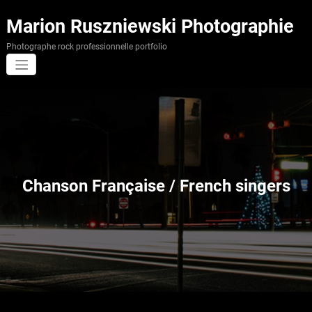
Aller
au
Marion Ruszniewski Photographie
contenu
Photographe rock professionnelle portfolio
Chanson Française / French singers