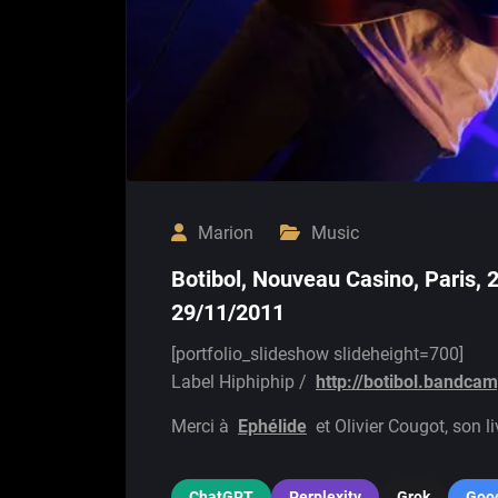
Marion
Music
Botibol, Nouveau Casino, Paris, 2
29/11/2011
[portfolio_slideshow slideheight=700]
Label Hiphiphip /
http://botibol.bandc
Merci à
Ephélide
et Olivier Cougot, son li
ChatGPT
Perplexity
Grok
Goog