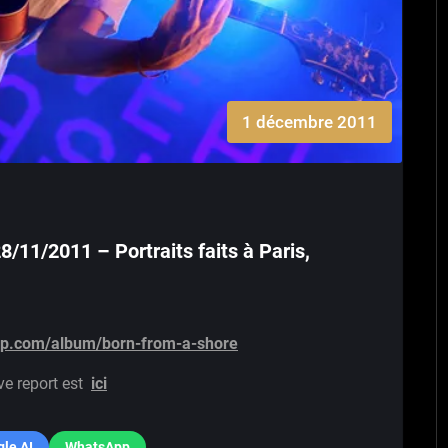
1 décembre 2011
8/11/2011 – Portraits faits à Paris,
amp.com/album/born-from-a-shore
ve report est
ici
le AI
WhatsApp