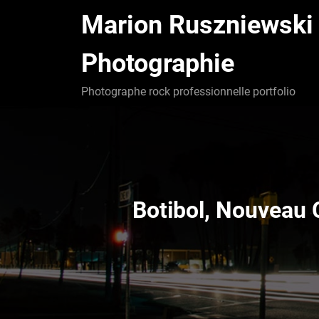
Aller
Marion Ruszniewski
au
contenu
Photographie
Photographe rock professionnelle portfolio
Botibol, Nouveau C