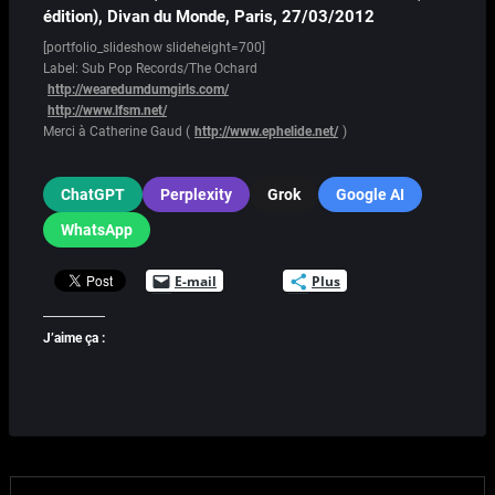
édition), Divan du Monde, Paris, 27/03/2012
[portfolio_slideshow slideheight=700]
Label: Sub Pop Records/The Ochard
http://wearedumdumgirls.com/
http://www.lfsm.net/
Merci à Catherine Gaud (
http://www.ephelide.net/
)
ChatGPT
Perplexity
Grok
Google AI
WhatsApp
E-mail
Plus
J’aime ça :