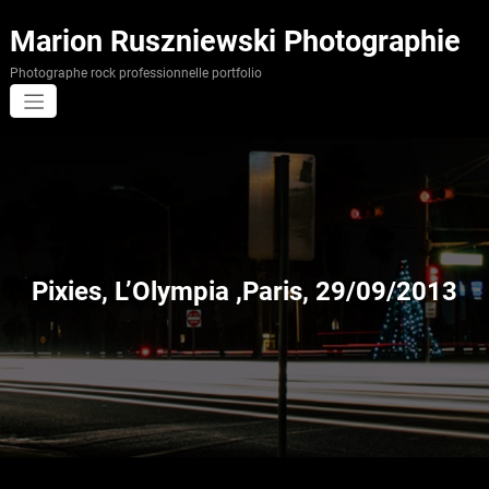
Aller
au
Marion Ruszniewski Photographie
contenu
Photographe rock professionnelle portfolio
Pixies, L’Olympia ,Paris, 29/09/2013