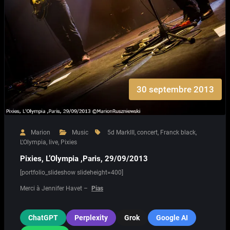
30 septembre 2013
Marion
Music
5d MarkIII
,
concert
,
Franck black
,
L'Olympia
,
live
,
Pixies
Pixies, L’Olympia ,Paris, 29/09/2013
[portfolio_slideshow slideheight=400]
Merci à Jennifer Havet –
Pias
ChatGPT
Perplexity
Grok
Google AI