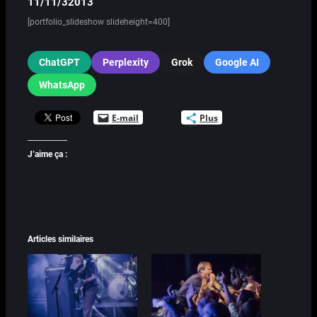
11/11/32013
[portfolio_slideshow slideheight=400]
ChatGPT
Perplexity
Grok
Google AI
WhatsApp
E-mail
Plus
J’aime ça :
Articles similaires