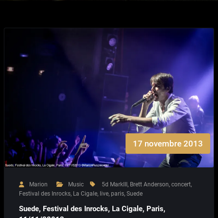
17 novembre 2013
Marion
Music
5d MarkIII
,
Brett Anderson
,
concert
,
Festival des Inrocks
,
La Cigale
,
live
,
paris
,
Suede
Suede, Festival des Inrocks, La Cigale, Paris,