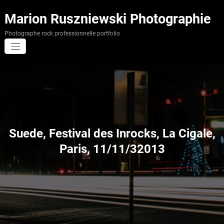
Aller
au
Marion Ruszniewski Photographie
contenu
Photographe rock professionnelle portfolio
Suede, Festival des Inrocks, La Cigale,
Paris, 11/11/32013