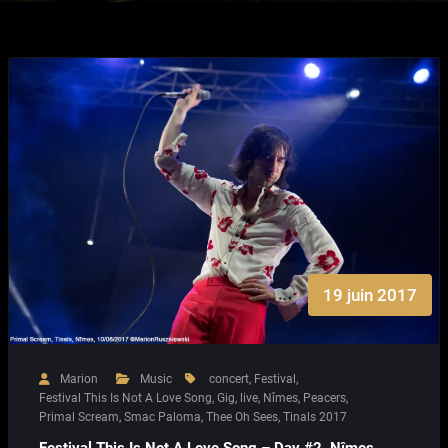
19 juin 2017
Marion
Music
concert
,
Festival
,
Festival This Is Not A Love Song
,
Gig
,
live
,
Nîmes
,
Peacers
,
Primal Scream
,
Smac Paloma
,
Thee Oh Sees
,
Tinals 2017