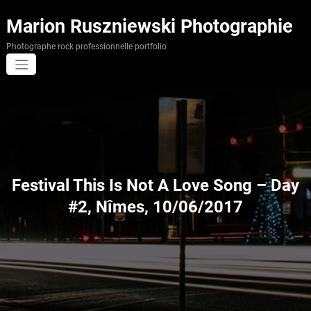
Aller
au
Marion Ruszniewski Photographie
contenu
Photographe rock professionnelle portfolio
Festival This Is Not A Love Song – Day
#2, Nîmes, 10/06/2017