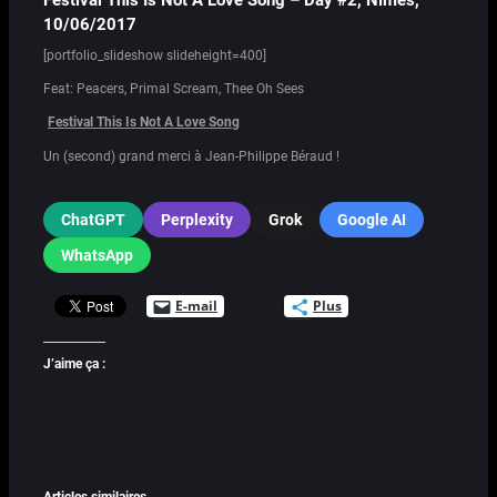
Festival This Is Not A Love Song – Day #2, Nîmes,
10/06/2017
[portfolio_slideshow slideheight=400]
Feat: Peacers, Primal Scream, Thee Oh Sees
Festival This Is Not A Love Song
Un (second) grand merci à Jean-Philippe Béraud !
ChatGPT
Perplexity
Grok
Google AI
WhatsApp
E-mail
Plus
J’aime ça :
Articles similaires