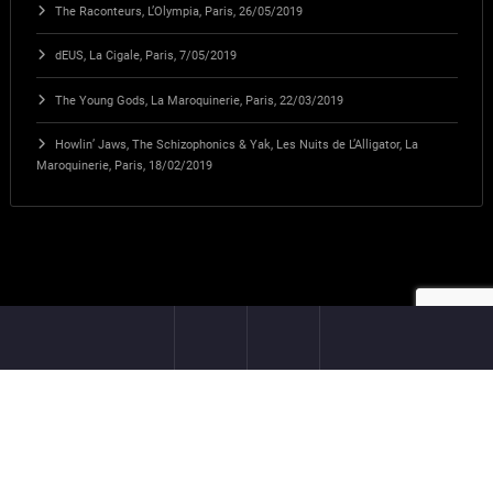
The Raconteurs, L’Olympia, Paris, 26/05/2019
dEUS, La Cigale, Paris, 7/05/2019
The Young Gods, La Maroquinerie, Paris, 22/03/2019
Howlin’ Jaws, The Schizophonics & Yak, Les Nuits de L’Alligator, La
Maroquinerie, Paris, 18/02/2019
Fièrement propulsé par
WordPress
| Thème :
Spice Software
par
Spicethemes