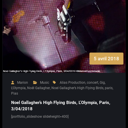
5 avril 2018
Marion
Music
Alias Production
,
concert
,
Gig
,
L'Olympia
,
Noël Gallagher
,
Noel Gallagher’s High Flying Birds
,
paris
,
Pias
Noel Gallagher’s High Flying Birds, L’Olympia, Paris,
3/04/2018
[portfolio_slideshow slideheight=400]