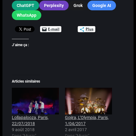
ChatGPT
Perplexity
Grok
Google AI
WhatsApp
E-mail
Plus
J’aime ça :
Articles similaires
Lollapalooza, Paris,
Gojira, L’Olympia, Paris,
22/07/2018
1/04/2017
9 août 2018
2 avril 2017
Dans "Music"
Dans "Music"