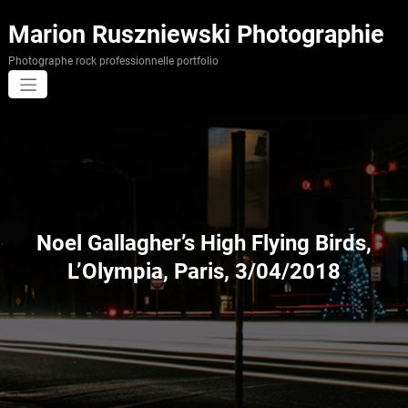
Aller
au
Marion Ruszniewski Photographie
contenu
Photographe rock professionnelle portfolio
Noel Gallagher’s High Flying Birds,
L’Olympia, Paris, 3/04/2018