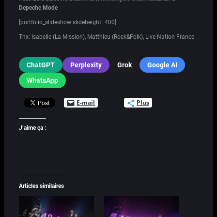
Depeche Mode
[portfolio_slideshow slideheight=400]
Thx: Isabelle (La Mission), Matthieu (Rock&Folk), Live Nation France
ChatGPT
Perplexity
Grok
Google AI
WhatsApp
E-mail
Plus
J’aime ça :
Articles similaires