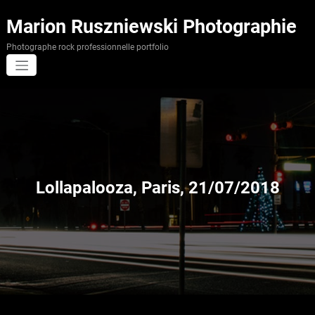
Aller
au
Marion Ruszniewski Photographie
contenu
Photographe rock professionnelle portfolio
Lollapalooza, Paris, 21/07/2018