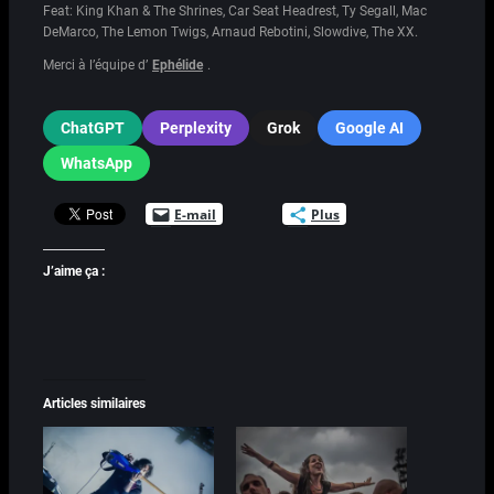
Feat: King Khan & The Shrines, Car Seat Headrest, Ty Segall, Mac
DeMarco, The Lemon Twigs, Arnaud Rebotini, Slowdive, The XX.
Merci à l’équipe d’
Ephélide
.
ChatGPT
Perplexity
Grok
Google AI
WhatsApp
E-mail
Plus
J’aime ça :
Articles similaires