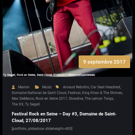
9 septembre 2017
Marion
Music
Arnaud Rebotini
,
Car Seat Headrest
,
Domaine National de Saint Cloud
,
Festival
,
King Khan & The Shrines
,
Mac DeMarco
,
Rock en Seine 2017
,
Slowdive
,
The Lemon Twigs
,
The XX
,
Ty Segall
Festival Rock en Seine – Day #3, Domaine de Saint-
Cloud, 27/08/2017
[portfolio_slideshow slideheight=400]