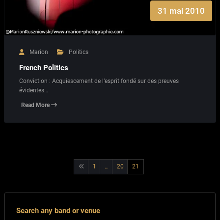
31 mai 2010
Marion
Politics
French Politics
Conviction : Acquiescement de l’esprit fondé sur des preuves
évidentes…
Read More
Pagination
1
…
20
21
des
publications
Search any band or venue