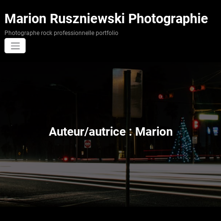
Aller
au
Marion Ruszniewski Photographie
contenu
Photographe rock professionnelle portfolio
Auteur/autrice :
Marion