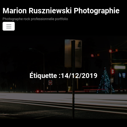
Aller
au
Marion Ruszniewski Photographie
contenu
Photographe rock professionnelle portfolio
Étiquette :14/12/2019