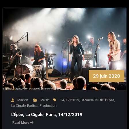
29 juin 2020
Marion
Music
14/12/2019
,
Because Music
,
L'Épée
,
La Cigale
,
Radical Production
L’Épée, La Cigale, Paris, 14/12/2019
Read More