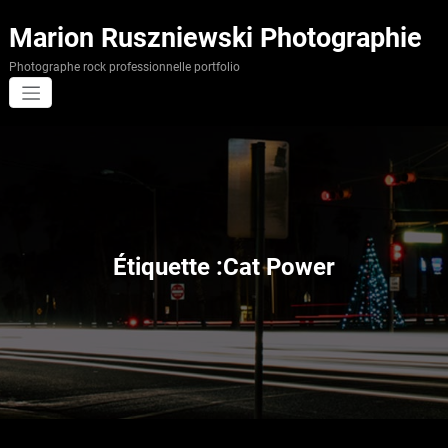
Aller
au
Marion Ruszniewski Photographie
contenu
Photographe rock professionnelle portfolio
Étiquette :Cat Power