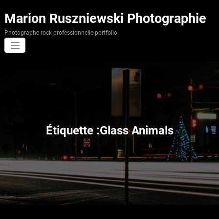
Aller
au
Marion Ruszniewski Photographie
contenu
Photographe rock professionnelle portfolio
Étiquette :Glass Animals