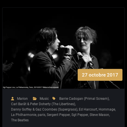
27 octobre 2017
Marion
Music
Barrie Cadogan (Primal Scream)
,
Carl Barât & Peter Doherty (The Libertines)
,
Danny Goffey & Gaz Coombes (Supergrass)
,
Ed Harcourt
,
Hommage
,
La Philharmonie
,
paris
,
Sergent Pepper
,
Sgt Pepper
,
Steve Mason
,
The Beatles