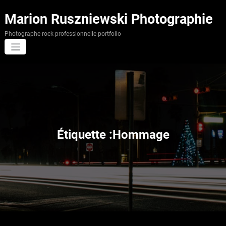
Aller
au
Marion Ruszniewski Photographie
contenu
Photographe rock professionnelle portfolio
Étiquette :Hommage