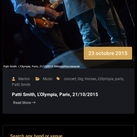
23 octobre 2015
Marion
Music
concert
,
Gig
,
Horses
,
L'Olympia
,
paris
,
Patti Smith
Patti Smith, L’Olympia, Paris, 21/10/2015
Read More
Search any band or venue