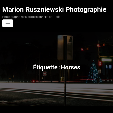
Aller
au
Marion Ruszniewski Photographie
contenu
Photographe rock professionnelle portfolio
Étiquette :Horses