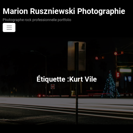
Aller
au
Marion Ruszniewski Photographie
contenu
Photographe rock professionnelle portfolio
Étiquette :Kurt Vile