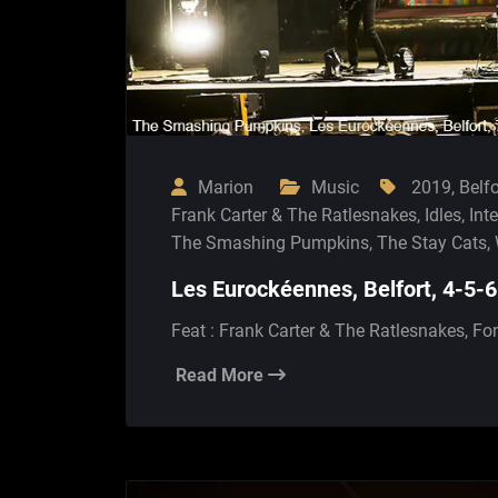
Marion
Music
2019
,
Belfo
Frank Carter & The Ratlesnakes
,
Idles
,
Int
The Smashing Pumpkins
,
The Stay Cats
,
Les Eurockéennes, Belfort, 4-5-
Feat : Frank Carter & The Ratlesnakes, Fon
Read More