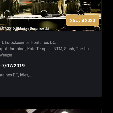
26 avril 2020
rt
,
Eurockéennes
,
Fontaines DC
,
erpol
,
Jambinai
,
Kate Tempest
,
NTM
,
Slash
,
The Hu
,
Weezer
6-7/07/2019
taines DC, Idles,…