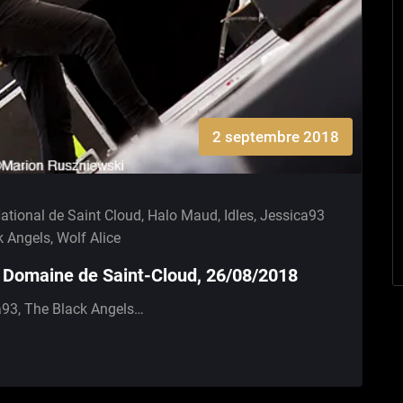
2 septembre 2018
tional de Saint Cloud
,
Halo Maud
,
Idles
,
Jessica93
k Angels
,
Wolf Alice
, Domaine de Saint-Cloud, 26/08/2018
ca93, The Black Angels…