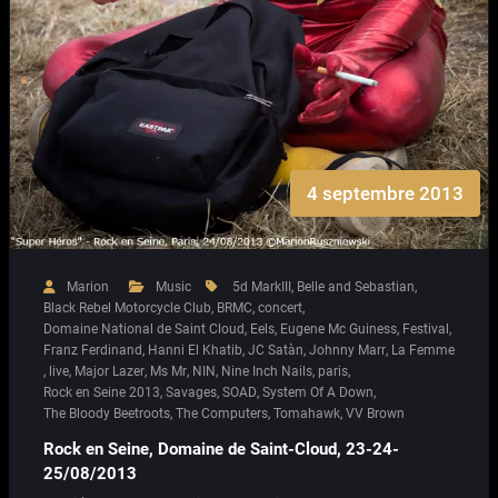
4 septembre 2013
Marion
Music
5d MarkIII
,
Belle and Sebastian
,
Black Rebel Motorcycle Club
,
BRMC
,
concert
,
Domaine National de Saint Cloud
,
Eels
,
Eugene Mc Guiness
,
Festival
,
Franz Ferdinand
,
Hanni El Khatib
,
JC Satàn
,
Johnny Marr
,
La Femme
,
live
,
Major Lazer
,
Ms Mr
,
NIN
,
Nine Inch Nails
,
paris
,
Rock en Seine 2013
,
Savages
,
SOAD
,
System Of A Down
,
The Bloody Beetroots
,
The Computers
,
Tomahawk
,
VV Brown
Rock en Seine, Domaine de Saint-Cloud, 23-24-
25/08/2013