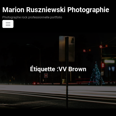
Aller
au
Marion Ruszniewski Photographie
contenu
Photographe rock professionnelle portfolio
Étiquette :VV Brown