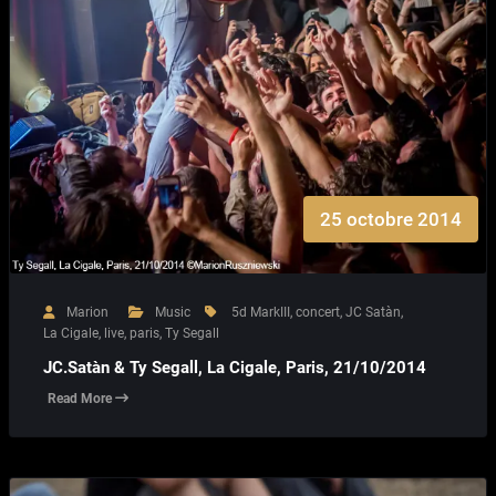
25 octobre 2014
Marion
Music
5d MarkIII
,
concert
,
JC Satàn
,
La Cigale
,
live
,
paris
,
Ty Segall
JC.Satàn & Ty Segall, La Cigale, Paris, 21/10/2014
Read More