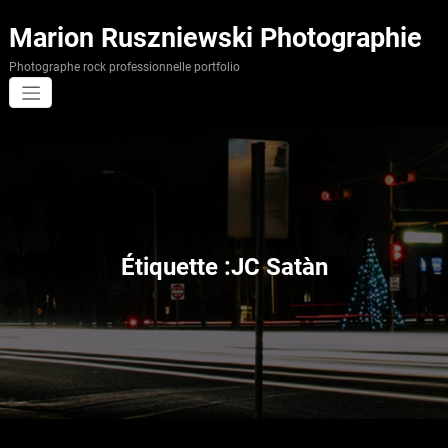
Aller
au
Marion Ruszniewski Photographie
contenu
Photographe rock professionnelle portfolio
Étiquette :JC Satàn