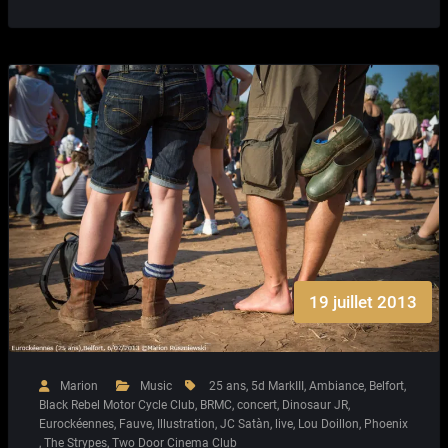
19 juillet 2013
Marion
Music
25 ans
,
5d MarkIII
,
Ambiance
,
Belfort
,
Black Rebel Motor Cycle Club
,
BRMC
,
concert
,
Dinosaur JR
,
Eurockéennes
,
Fauve
,
Illustration
,
JC Satàn
,
live
,
Lou Doillon
,
Phoenix
,
The Strypes
,
Two Door Cinema Club