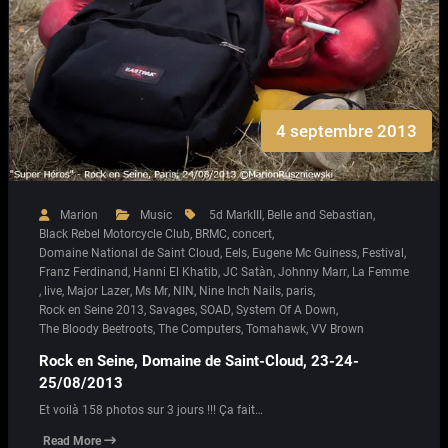
4 septembre 2013
Marion
Music
5d MarkIII
,
Belle and Sebastian
,
Black Rebel Motorcycle Club
,
BRMC
,
concert
,
Domaine National de Saint Cloud
,
Eels
,
Eugene Mc Guiness
,
Festival
,
Franz Ferdinand
,
Hanni El Khatib
,
JC Satàn
,
Johnny Marr
,
La Femme
,
live
,
Major Lazer
,
Ms Mr
,
NIN
,
Nine Inch Nails
,
paris
,
Rock en Seine 2013
,
Savages
,
SOAD
,
System Of A Down
,
The Bloody Beetroots
,
The Computers
,
Tomahawk
,
VV Brown
Rock en Seine, Domaine de Saint-Cloud, 23-24-
25/08/2013
Et voilà 158 photos sur 3 jours !!! Ça fait…
Read More